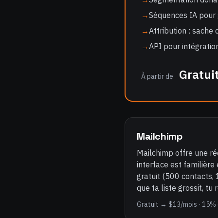
→
Séquences IA pour 
→
Attribution : sache
→
API pour intégrati
Gratui
À partir de
Mailchimp
Mailchimp offre une ré
interface est familière
gratuit (500 contacts, 
que ta liste grossit, tu
Gratuit → $13/mois · 15%