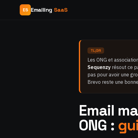
Emailing
SaaS
ES
TL;DR
Les ONG et association
Sequenzy
résout ce pa
pas pour avoir une gro
Brevo reste une bonne
Email ma
ONG :
gu