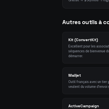
Gratuit → $50/mois · Pro
Autres outils à c
Kit (ConvertKit)
Excellent pour les associa
séquences de bienvenue don
démarrer.
Mailjet
Outil français avec un tier
veulent du volume d'envoi s
ActiveCampaign