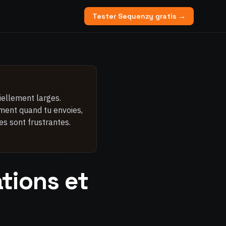
Tester Sequenzy gratis →
iellement larges.
ement quand tu envoies,
s sont frustrantes.
tions et