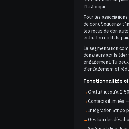
l'historique.
Pour les associations
de don), Sequenzy s'i
les reçus de don auto
entre ton outil de pai
La segmentation comp
donateurs actifs (der
engagement. Tu peux 
d'engagement et rédui
Fonctionnalités cl
→
Gratuit jusqu'à 2 5
→
Contacts illimités —
→
Intégration Stripe 
→
Gestion des désa
→
Segmentation donat