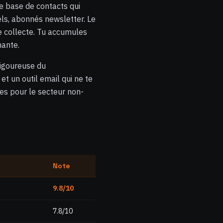
e base de contacts qui
els, abonnés newsletter. Le
 de collecte. Tu accumules
mante.
rigoureuse du
t un outil email qui ne te
les pour le secteur non-
Note
9.8/10
7.8/10