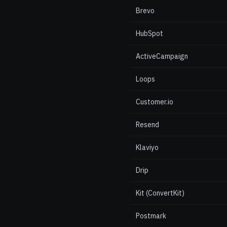
Brevo
HubSpot
ActiveCampaign
Loops
Customer.io
Resend
Klaviyo
Drip
Kit (ConvertKit)
Postmark