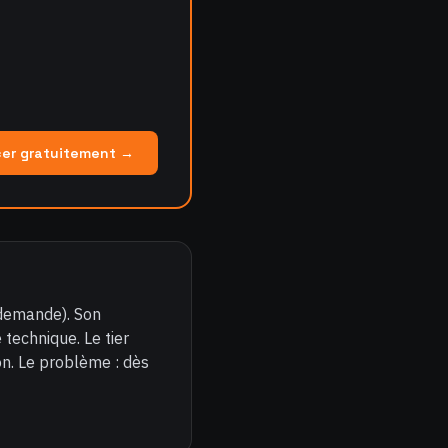
r gratuitement →
 demande). Son
 technique. Le tier
on. Le problème : dès