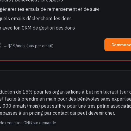
générer tes emails de remerciement et de suivi
 quels emails déclenchent les dons
on avec ton CRM de gestion des dons
t
Commence
→ $19/mois (pay per email)
duction de 15% pour les organisations à but non lucratif (sur
 et facile à prendre en main pour des bénévoles sans expertise
1 000 emails/mois) peut suffire pour une très petite associati
 repasses à un pricing par contact qui peut devenir cher.
 de réduction ONG sur demande