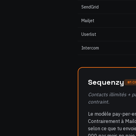
SendGrid
Mailjet
Userlist
Intercom
Sequenzy
#1 C
Contacts illimités + p
contraint.
Le modèle pay-per-em
Contrairement à Mailc
selon ce que tu envo
000 par mois ne paie 