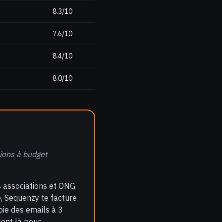
8.3/10
7.6/10
8.4/10
8.0/10
tions à budget
 associations et ONG.
, Sequenzy te facture
ie des emails à 3
ont là pour