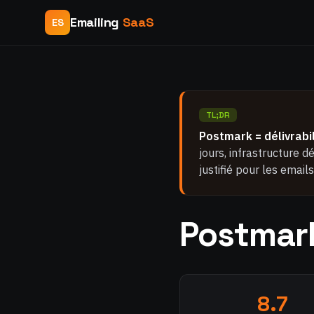
Emailing
SaaS
ES
TL;DR
Postmark = délivrabi
jours, infrastructure 
justifié pour les email
Postmark
8.7