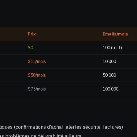
Prix
Emails/mois
$0
100 (test)
$15/mois
10 000
$50/mois
50 000
$75/mois
100 000
iques (confirmations d'achat, alertes sécurité, factures)
s problèmes de délivrabilité ailleurs