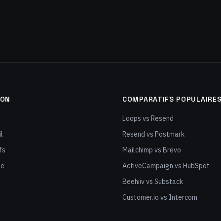
ION
COMPARATIFS POPULAIRE
Loops vs Resend
l
Resend vs Postmark
fs
Mailchimp vs Brevo
ge
ActiveCampaign vs HubSpot
Beehiiv vs Substack
Customer.io vs Intercom