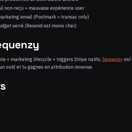
l non-reçu = mauvaise expérience user
arketing email (Postmark = transac only)
dget serré (Resend est moins cher)
Sequenzy
e + marketing lifecycle + triggers Stripe natifs,
Sequenzy
est 
n outil et tu gagnes en attribution revenue.
s