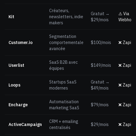
Créateurs,
Gratuit →
⚠️ Via
Kit
newsletters, indie
$29/mois
Webhook
makers
Segmentation
Customer.io
comportementale
$100/mois
❌ Zapier
avancée
SaaS B2B avec
Userlist
$149/mois
❌ Zapier
équipes
Startups SaaS
Gratuit →
Loops
❌ Zapier
modernes
$49/mois
Automatisation
Encharge
$79/mois
❌ Zapier
marketing SaaS
CRM + emailing
ActiveCampaign
$29/mois
❌ Zapier
centralisés