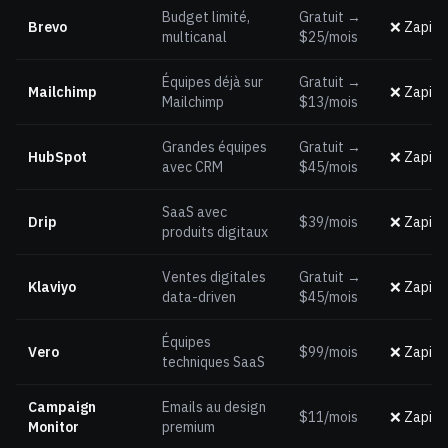
Budget limité,
Gratuit →
Brevo
❌ Zapier
multicanal
$25/mois
Équipes déjà sur
Gratuit →
Mailchimp
❌ Zapier
Mailchimp
$13/mois
Grandes équipes
Gratuit →
HubSpot
❌ Zapier
avec CRM
$45/mois
SaaS avec
Drip
$39/mois
❌ Zapier
produits digitaux
Ventes digitales
Gratuit →
Klaviyo
❌ Zapier
data-driven
$45/mois
Équipes
Vero
$99/mois
❌ Zapier
techniques SaaS
Campaign
Emails au design
$11/mois
❌ Zapier
Monitor
premium