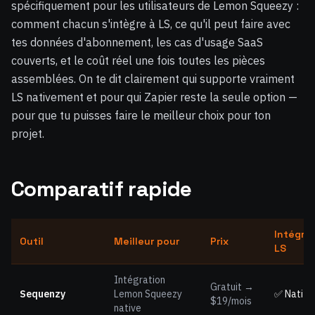
spécifiquement pour les utilisateurs de Lemon Squeezy :
comment chacun s'intègre à LS, ce qu'il peut faire avec
tes données d'abonnement, les cas d'usage SaaS
couverts, et le coût réel une fois toutes les pièces
assemblées. On te dit clairement qui supporte vraiment
LS nativement et pour qui Zapier reste la seule option —
pour que tu puisses faire le meilleur choix pour ton
projet.
Comparatif rapide
Intégra
Outil
Meilleur pour
Prix
LS
Intégration
Gratuit →
Sequenzy
Lemon Squeezy
✅ Natif
$19/mois
native