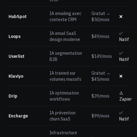
IA emailing avec
Gratuit →
HubSpot
❌
contexte CRM
$50/mois
IA email SaaS
✅
Loops
$49/mois
design moderne
Natif
IA segmentation
✅
Userlist
$149/mois
B2B
Natif
IA trained sur
Gratuit →
Klaviyo
❌
volumes massifs
$45/mois
IA optimisation
⚠️
Drip
$39/mois
workflows
Zapier
IA prévention
✅
Encharge
$99/mois
churn SaaS
Natif
Infrastructure