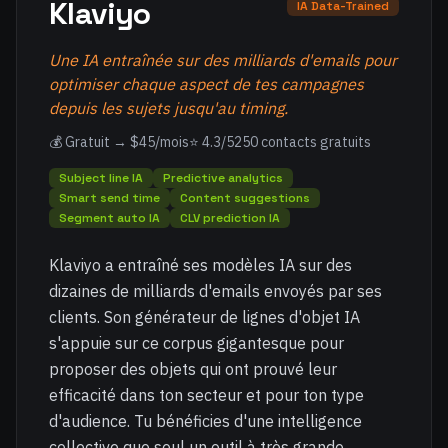
Klaviyo
IA Data-Trained
Une IA entraînée sur des milliards d'emails pour
optimiser chaque aspect de tes campagnes
depuis les sujets jusqu'au timing.
💰 Gratuit → $45/mois
⭐ 4.3/5
250 contacts gratuits
Subject line IA
Predictive analytics
Smart send time
Content suggestions
Segment auto IA
CLV prediction IA
Klaviyo a entraîné ses modèles IA sur des
dizaines de milliards d'emails envoyés par ses
clients. Son générateur de lignes d'objet IA
s'appuie sur ce corpus gigantesque pour
proposer des objets qui ont prouvé leur
efficacité dans ton secteur et pour ton type
d'audience. Tu bénéficies d'une intelligence
collective que seul un outil à très grande