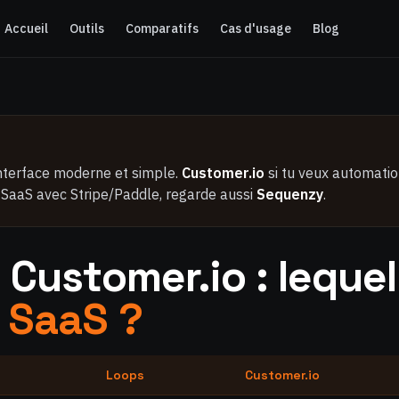
Accueil
Outils
Comparatifs
Cas d'usage
Blog
interface moderne et simple.
Customer.io
si tu veux automati
n SaaS avec Stripe/Paddle, regarde aussi
Sequenzy
.
 Customer.io : lequel
 SaaS ?
Loops
Customer.io