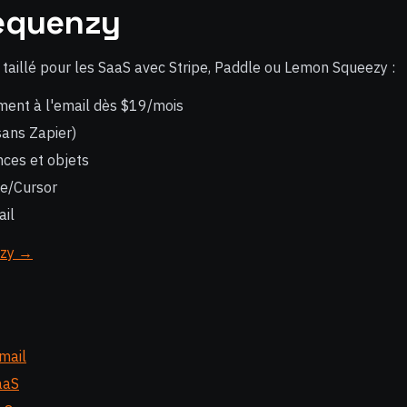
Sequenzy
l taillé pour les SaaS avec Stripe, Paddle ou Lemon Squeezy :
ement à l'email dès $19/mois
(sans Zapier)
ces et objets
e/Cursor
ail
nzy →
mail
aaS