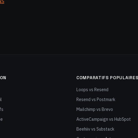
aS
ION
COMPARATIFS POPULAIRE
Loops vs Resend
l
Resend vs Postmark
fs
Mailchimp vs Brevo
ge
ActiveCampaign vs HubSpot
Beehiiv vs Substack