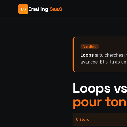
Emailing
SaaS
ES
Verdict
Loops
si tu cherches 
avancée. Et si tu as u
Loops vs
pour ton
Critère