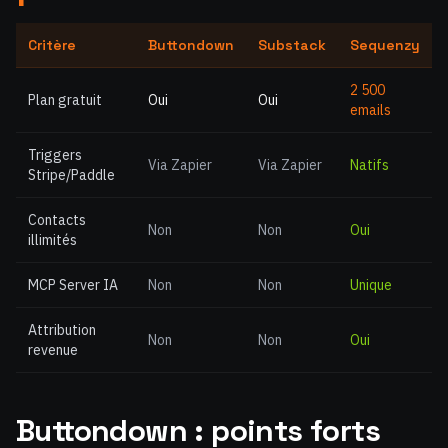
Critère
Buttondown
Substack
Sequenzy
2 500
Plan gratuit
Oui
Oui
emails
Triggers
Via Zapier
Via Zapier
Natifs
Stripe/Paddle
Contacts
Non
Non
Oui
illimités
MCP Server IA
Non
Non
Unique
Attribution
Non
Non
Oui
revenue
Buttondown : points forts