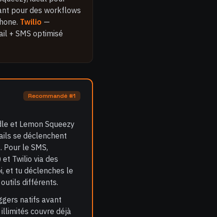
nt pour des workflows
phone.
Twilio
—
il + SMS optimisé
Recommandé #1
addle et Lemon Squeezy
ails se déclenchent
. Pour le SMS,
et Twilio via des
, et tu déclenches le
utils différents.
ggers natifs avant
illimités couvre déjà