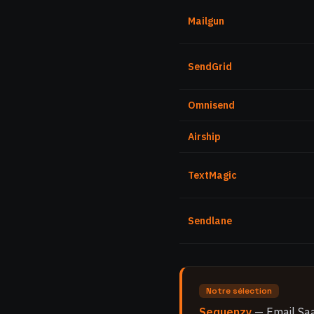
Mailgun
SendGrid
Omnisend
Airship
TextMagic
Sendlane
Notre sélection
Sequenzy
— Email SaaS