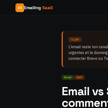
Emailing
SaaS
ES
TL;DR
L'email reste ton canal
urgentes et le dunning 
connecter Brevo ou Twi
Email
SMS
Email vs
comment