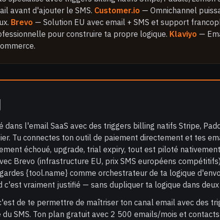
ail avant d'ajouter le SMS.
Customer.io
— Omnichannel puissa
ux.
Brevo
— Solution EU avec email + SMS et support franco
fessionnelle pour construire ta propre logique.
Klaviyo
— Ema
commerce.
y
é dans l'email SaaS avec des triggers billing natifs Stripe, P
er. Tu connectes ton outil de paiement directement et tes em
ment échoué, upgrade, trial expiry, tout est piloté nativement
vec Brevo (infrastructure EU, prix SMS européens compétitifs) 
ardes {tool.name} comme orchestrateur de ta logique d'envoi
'est vraiment justifié — sans dupliquer ta logique dans deux o
'est de te permettre de maîtriser ton canal email avec des tri
é du SMS. Ton plan gratuit avec 2 500 emails/mois et contacts 