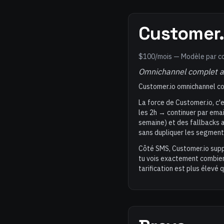
Customer.
$100/mois — Modèle par co
Omnichannel complet a
Customer.io omnichannel c
La force de Customer.io, c'
les 2h → continuer par emai
semaine) et des fallbacks a
sans dupliquer les segment
Côté SMS, Customer.io suppo
tu vois exactement combien 
tarification est plus élevé 