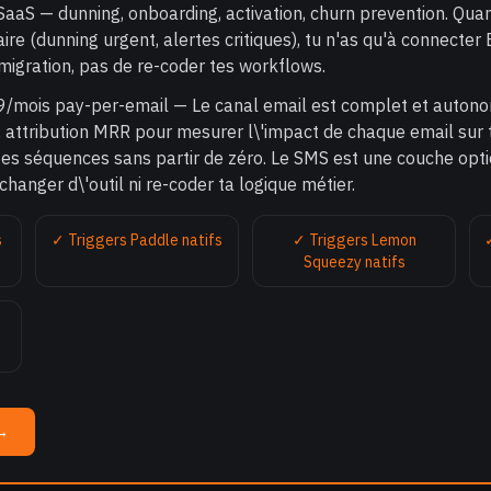
aaS — dunning, onboarding, activation, churn prevention. Quand
re (dunning urgent, alertes critiques), tu n'as qu'à connecter 
 migration, pas de re-coder tes workflows.
9/mois pay-per-email — Le canal email est complet et auto
, attribution MRR pour mesurer l\'impact de chaque email sur 
tes séquences sans partir de zéro. Le SMS est une couche opti
changer d\'outil ni re-coder ta logique métier.
s
✓ Triggers Paddle natifs
✓ Triggers Lemon
Squeezy natifs
→