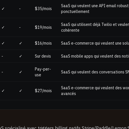
SaaS qui veulent une API email robust
✓
-
$35/mois
ponctuellement
SaaS qui utilisent déjà Twilio et veule
✓
-
$19/mois
cohérente
✓
✓
$16/mois
SaaS e-commerce qui veulent une solu
-
✓
Sur devis
SaaS mobile apps qui veulent des notif
Pay-per-
-
✓
SaaS qui veulent des conversations SM
use
SaaS e-commerce qui veulent des w
✓
✓
$27/mois
avancés
 spécialisé avec triggers billing natifs Stripe/Paddle/Lemon 