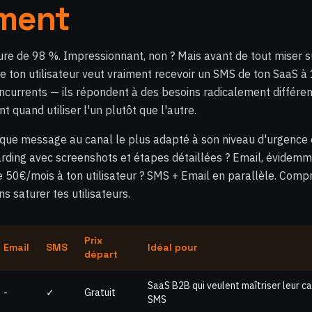
ement
re de 98 %. Impressionnant, non ? Mais avant de tout miser su
e ton utilisateur veut vraiment recevoir un SMS de ton SaaS à 
currents — ils répondent à des besoins radicalement différent
quand utiliser l'un plutôt que l'autre.
haque message au canal le plus adapté à son niveau d'urgence 
rding avec screenshots et étapes détaillées ? Email, évidemm
50€/mois à ton utilisateur ? SMS + Email en parallèle. Compr
ns saturer tes utilisateurs.
Prix
Email
SMS
Idéal pour
départ
SaaS B2B qui veulent maîtriser leur ca
-
✓
Gratuit
SMS