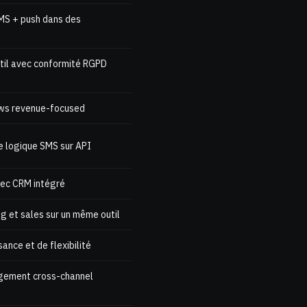
SMS + push dans des
util avec conformité RGPD
ows revenue-focused
re logique SMS sur API
vec CRM intégré
g et sales sur un même outil
ance et de flexibilité
agement cross-channel