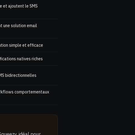
e et ajoutent le SMS
nt une solution email
tion simple et efficace
ications natives riches
S bidirectionnelles
orkflows comportementaux
Squeezy, idéal pour