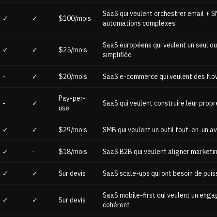
SaaS qui veulent orchestrer email + 
✓
✓
$100/mois
automations complexes
SaaS européens qui veulent un seul o
✓
✓
$25/mois
simplifiée
-
✓
$20/mois
SaaS e-commerce qui veulent des fl
Pay-per-
-
✓
SaaS qui veulent construire leur prop
use
✓
✓
$29/mois
SMB qui veulent un outil tout-en-un a
✓
-
$18/mois
SaaS B2B qui veulent aligner marketin
✓
✓
Sur devis
SaaS scale-ups qui ont besoin de puiss
SaaS mobile-first qui veulent un eng
✓
✓
Sur devis
cohérent