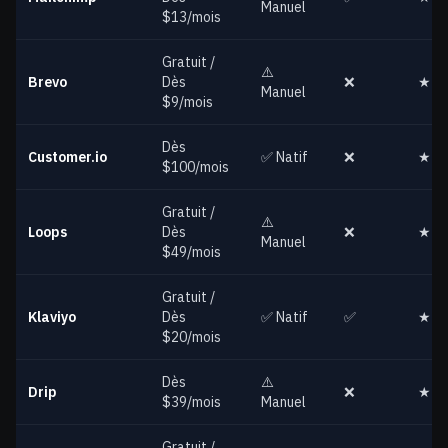
Manuel
$13/mois
Gratuit /
⚠️
Brevo
Dès
❌
★★
Manuel
$9/mois
Dès
Customer.io
✅ Natif
❌
★★
$100/mois
Gratuit /
⚠️
Loops
Dès
❌
★★
Manuel
$49/mois
Gratuit /
Klaviyo
Dès
✅ Natif
✅
★★
$20/mois
Dès
⚠️
Drip
❌
★★
$39/mois
Manuel
Gratuit /