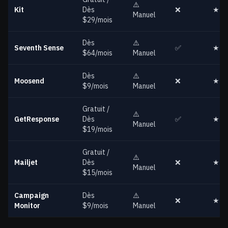
⚠️
Kit
Dès
❌
★★
Manuel
$29/mois
Dès
⚠️
Seventh Sense
✅
★★
$64/mois
Manuel
Dès
⚠️
Moosend
❌
★★
$9/mois
Manuel
Gratuit /
⚠️
GetResponse
Dès
✅
★★
Manuel
$19/mois
Gratuit /
⚠️
Mailjet
Dès
❌
★★
Manuel
$15/mois
Campaign
Dès
⚠️
❌
★★
Monitor
$9/mois
Manuel