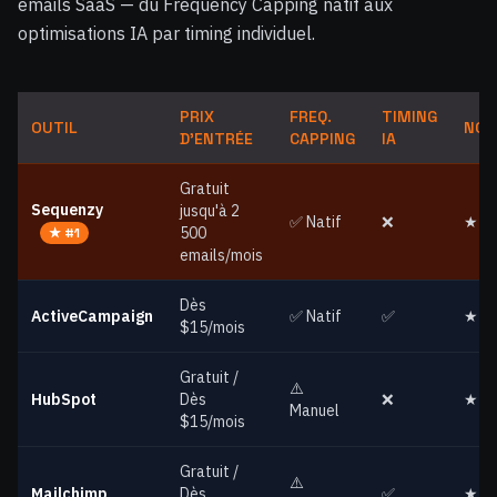
emails SaaS — du Frequency Capping natif aux
optimisations IA par timing individuel.
PRIX
FREQ.
TIMING
OUTIL
NOT
D'ENTRÉE
CAPPING
IA
Gratuit
Sequenzy
jusqu'à 2
✅ Natif
❌
★★
500
★ #1
emails/mois
Dès
ActiveCampaign
✅ Natif
✅
★★
$15/mois
Gratuit /
⚠️
HubSpot
Dès
❌
★★
Manuel
$15/mois
Gratuit /
⚠️
Mailchimp
Dès
✅
★★