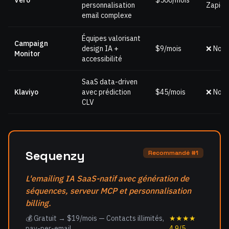
Vero
$500/mois
personnalisation
Zapier
email complexe
Équipes valorisant
Campaign
design IA +
$9/mois
❌ Non
Monitor
accessibilité
SaaS data-driven
Klaviyo
avec prédiction
$45/mois
❌ Non
CLV
Sequenzy
Recommandé #1
L'emailing IA SaaS-natif avec génération de
séquences, serveur MCP et personnalisation
billing.
💰 Gratuit → $19/mois — Contacts illimités,
★★★★
pay-per-email
4.9/5