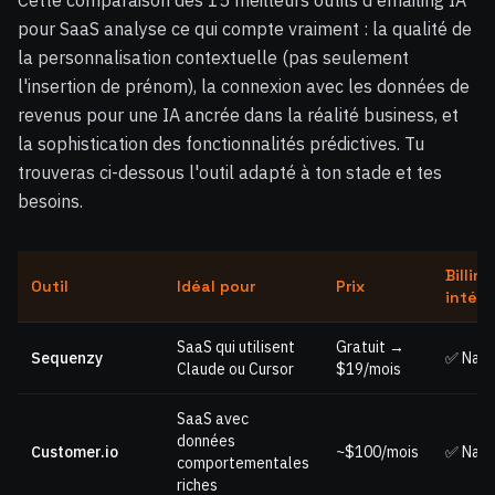
Cette comparaison des 15 meilleurs outils d'emailing IA
pour SaaS analyse ce qui compte vraiment : la qualité de
la personnalisation contextuelle (pas seulement
l'insertion de prénom), la connexion avec les données de
revenus pour une IA ancrée dans la réalité business, et
la sophistication des fonctionnalités prédictives. Tu
trouveras ci-dessous l'outil adapté à ton stade et tes
besoins.
Billing
Outil
Idéal pour
Prix
intégr
SaaS qui utilisent
Gratuit →
Sequenzy
✅ Nati
Claude ou Cursor
$19/mois
SaaS avec
données
Customer.io
~$100/mois
✅ Nati
comportementales
riches