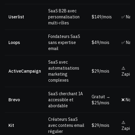
SaaS B2B avec
Userlist
personnalisation
$149/mois
✅ Nati
multi-rôles
Fondateurs SaaS
Loops
sans expertise
$49/mois
✅ Nati
email
SaaS avec
automatisations
⚠️
ActiveCampaign
$29/mois
marketing
Zapier
complexes
SaaS cherchant IA
Gratuit →
Brevo
accessible et
❌ Non
$25/mois
abordable
Créateurs SaaS
⚠️
Kit
avec contenu email
$29/mois
Zapier
régulier