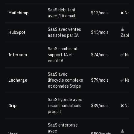
SaaS débutant
Mailchimp
$13/mois
❌ Non
avec l'IA email
SaaS avec ventes
⚠️
HubSpot
$45/mois
assistées par IA
Zapier
SaaS combinant
Intercom
support IA et
$74/mois
✅ Nati
email IA
SaaS avec
Encharge
lifecycle complexe
$79/mois
✅ Nati
et données Stripe
SaaS hybride avec
Drip
recommandations
$39/mois
❌ Non
produit
SaaS enterprise
avec
⚠️