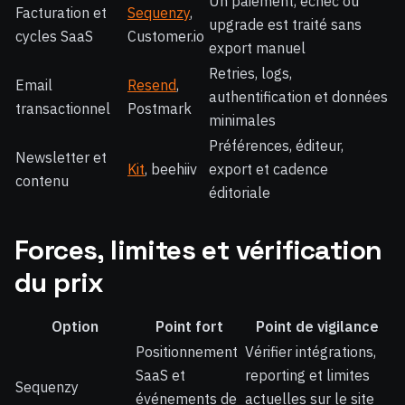
Un paiement, échec ou
Facturation et
Sequenzy
,
upgrade est traité sans
cycles SaaS
Customer.io
export manuel
Retries, logs,
Email
Resend
,
authentification et données
transactionnel
Postmark
minimales
Préférences, éditeur,
Newsletter et
Kit
, beehiiv
export et cadence
contenu
éditoriale
Forces, limites et vérification
du prix
Option
Point fort
Point de vigilance
Positionnement
Vérifier intégrations,
SaaS et
reporting et limites
Sequenzy
événements de
actuelles sur le site