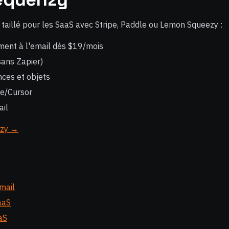
l taillé pour les SaaS avec Stripe, Paddle ou Lemon Squeezy :
ement à l'email dès $19/mois
(sans Zapier)
ces et objets
e/Cursor
ail
nzy →
mail
aaS
aS