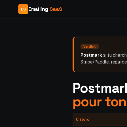
Emailing
SaaS
ES
Verdict
Postmark
si tu cherc
Stripe/Paddle, regard
Postmark
pour ton
Critère