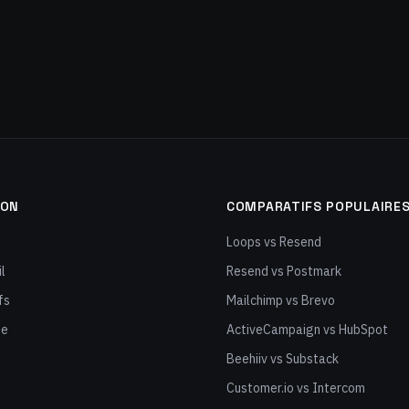
ION
COMPARATIFS POPULAIRE
Loops vs Resend
l
Resend vs Postmark
fs
Mailchimp vs Brevo
ge
ActiveCampaign vs HubSpot
Beehiiv vs Substack
Customer.io vs Intercom