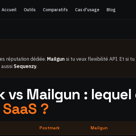
Accueil
Outils
Comparatifs
Cas d'usage
Blog
hes réputation dédiée.
Mailgun
si tu veux flexibilité API. Et si 
e aussi
Sequenzy
.
 vs Mailgun : lequel 
 SaaS ?
Postmark
Mailgun